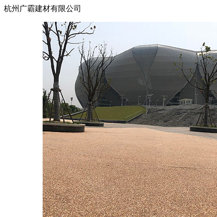
杭州广霸建材有限公司